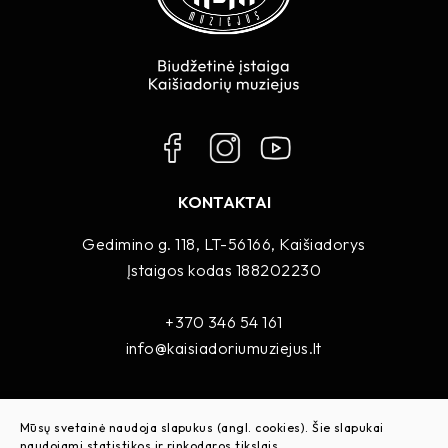
KONTAKTAI
Gedimino g. 118, LT-56166, Kaišiadorys
Įstaigos kodas 188202230
+370 346 54 161
info@kaisiadoriumuziejus.lt
Administracijos darbo laikas
Mūsų svetainė naudoja slapukus (angl. cookies). Šie slapukai
I–V 8.00–17.00 val.
naudojami statistikos ir rinkodaros tikslais.