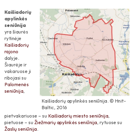
Pedagogai
Įstaigos / Įmonės
Kalendorinės šventės
Pravieniškių seniūnija
Kaišiadorių
Dailininkai
Spauda
apylinkės
Kaišiadorių etnografinis žodynėlis
Alkakalniai
Palomenės seniūnija
seniūnija
Katalikų dvasininkai
Įvykiai
yra šiaurės
Mitologiniai akmenys
Upės ir upeliai
Rumšiškių seniūnija
Literatai
rytinėje
Kaišiadorių
Dvarai / Dvarvietės
Ežerai
Žiežmarių apylinkės seniūnija
Miškininkai
rajono
Mitologinės vietos
dalyje.
Gyvūnija
Paparčių seniūnija
Knygnešiai
Šiaurėje ir
Bažnyčios
vakaruose ji
Gamtos paminklai
Žiežmarių seniūnija
Politikai
ribojasi su
Technikos paminklai
Tvenkiniai
Nemaitonių seniūnija
Palomenės
Karininkai / Kariai
seniūnija
,
Taikomosios dailės paminklai
Saugomos teritorijos
Dvarininkai / Didikai
Kaišiadorių apylinkės seniūnija. © Hnit-
Laidojimo vietos
Baltic, 2016
Regioniniai parkai
Architektai
pietvakariuose – su
Kaišiadorių miesto seniūnija
,
Smulkioji architektūra
pietuose – su
Žiežmarių apylinkės seniūnija
, rytuose su
Mokslininkai
Žaslių seniūnija
.
Piliakalniai