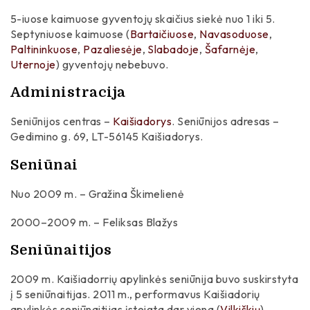
5-iuose kaimuose gyventojų skaičius siekė nuo 1 iki 5.
Skulptoriai
Septyniuose kaimuose (
Bartaičiuose
,
Navasoduose
,
Paltininkuose
,
Pazaliesėje
,
Slabadoje
,
Šafarnėje
,
Teisininkai
Uternoje
) gyventojų nebebuvo.
Tremtiniai / Politiniai kaliniai
Administracija
Aktoriai
Seniūnijos centras –
Kaišiadorys
. Seniūnijos adresas –
Gedimino g. 69, LT-56145 Kaišiadorys.
Seniūnai
Nuo 2009 m. – Gražina Škimelienė
2000–2009 m. – Feliksas Blažys
Seniūnaitijos
2009 m. Kaišiadorrių apylinkės seniūnija buvo suskirstyta
į 5 seniūnaitijas. 2011 m., performavus Kaišiadorių
apylinkės seniūnaitijas įsteigta dar viena (
Vilkiškių
)