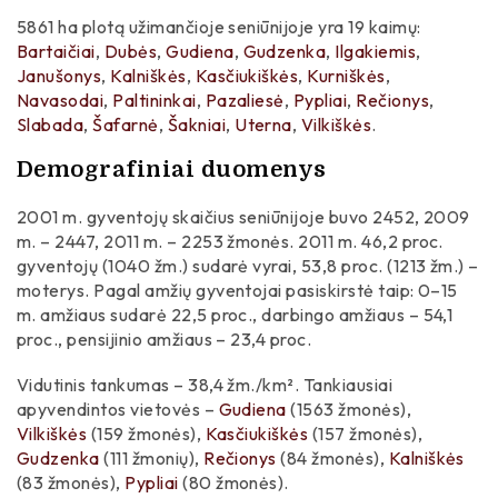
Gydytojai
5861 ha plotą užimančioje seniūnijoje yra 19 kaimų:
Senovės gyvenvietės
Daraktoriai
Bartaičiai
,
Dubės
,
Gudiena
,
Gudzenka
,
Ilgakiemis
,
Kultūriniai draustiniai
Janušonys
,
Kalniškės
,
Kasčiukiškės
,
Kurniškės
,
Inžinieriai
Navasodai
,
Paltininkai
,
Pazaliesė
,
Pypliai
,
Rečionys
,
Slabada
,
Šafarnė
,
Šakniai
,
Uterna
,
Vilkiškės
.
Šventikai
Demografiniai duomenys
Verslininkai
2001 m. gyventojų skaičius seniūnijoje buvo 2452, 2009
Liaudies menininkai
m. – 2447, 2011 m. – 2253 žmonės. 2011 m. 46,2 proc.
gyventojų (1040 žm.) sudarė vyrai, 53,8 proc. (1213 žm.) –
Žurnalistai
moterys. Pagal amžių gyventojai pasiskirstė taip: 0–15
m. amžiaus sudarė 22,5 proc., darbingo amžiaus – 54,1
Sportininkai
proc., pensijinio amžiaus – 23,4 proc.
Tautosakininkai
Vidutinis tankumas – 38,4 žm./km². Tankiausiai
Kolekcininkai
apyvendintos vietovės –
Gudiena
(1563 žmonės),
Vilkiškės
(159 žmonės),
Kasčiukiškės
(157 žmonės),
Muziejininkai
Gudzenka
(111 žmonių),
Rečionys
(84 žmonės),
Kalniškės
(83 žmonės),
Pypliai
(80 žmonės).
Muzikai