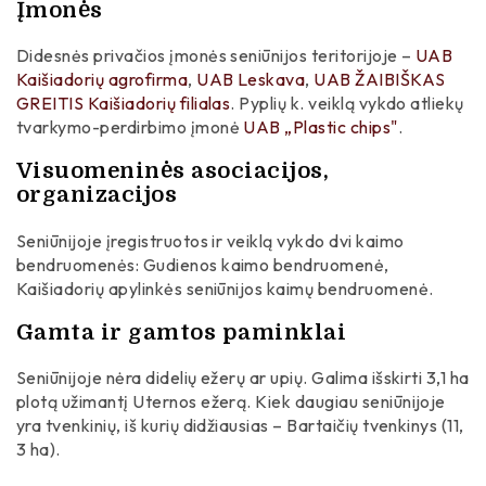
Įmonės
Didesnės privačios įmonės seniūnijos teritorijoje –
UAB
Kaišiadorių agrofirma
,
UAB Leskava
,
UAB ŽAIBIŠKAS
GREITIS Kaišiadorių filialas
. Pyplių k. veiklą vykdo atliekų
tvarkymo-perdirbimo įmonė
UAB „Plastic chips"
.
Visuomeninės asociacijos,
organizacijos
Seniūnijoje įregistruotos ir veiklą vykdo dvi kaimo
bendruomenės: Gudienos kaimo bendruomenė,
Kaišiadorių apylinkės seniūnijos kaimų bendruomenė.
Gamta ir gamtos paminklai
Seniūnijoje nėra didelių ežerų ar upių. Galima išskirti 3,1 ha
plotą užimantį Uternos ežerą. Kiek daugiau seniūnijoje
yra tvenkinių, iš kurių didžiausias – Bartaičių tvenkinys (11,
3 ha).