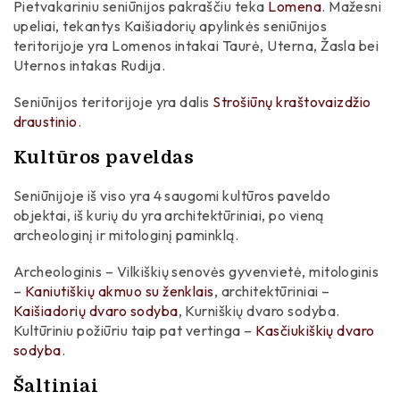
Pietvakariniu seniūnijos pakraščiu teka
Lomena
. Mažesni
upeliai, tekantys Kaišiadorių apylinkės seniūnijos
teritorijoje yra Lomenos intakai Taurė, Uterna, Žasla bei
Uternos intakas Rudija.
Seniūnijos teritorijoje yra dalis
Strošiūnų kraštovaizdžio
draustinio
.
Kultūros paveldas
Seniūnijoje iš viso yra 4 saugomi kultūros paveldo
objektai, iš kurių du yra architektūriniai, po vieną
archeologinį ir mitologinį paminklą.
Archeologinis – Vilkiškių senovės gyvenvietė, mitologinis
–
Kaniutiškių akmuo su ženklais
, architektūriniai –
Kaišiadorių dvaro sodyba
, Kurniškių dvaro sodyba.
Kultūriniu požiūriu taip pat vertinga –
Kasčiukiškių dvaro
sodyba
.
Šaltiniai