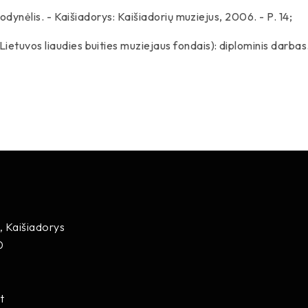
 žodynėlis. - Kaišiadorys: Kaišiadorių muziejus, 2006. - P. 14;
etuvos liaudies buities muziejaus fondais): diplominis darbas.
, Kaišiadorys
0
t