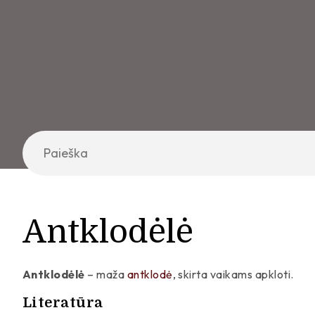
Antklodėlė
Antklodėlė
– maža
antklodė
, skirta vaikams apkloti.
Literatūra