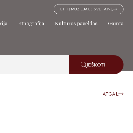
EITI Į MUZIEJAUS SVETAINĘ
rija
Etnografija
Kultūros paveldas
Gamta
IEŠKOTI
ATGAL