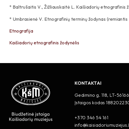
* Baltrušaitis V., Žižliauskaitė L. Kaišiadorių etnografinis
* Umbrasienė V. Etnografinių terminų žodynas (remiantis Li
Etnografija
Kaišiadorių etnografinis žodynėlis
KONTAKTAI
Gedimino g. 118, LT-56166
Įstaigos kodas 18820223
+370 346 54 161
info@kaisiadoriumuziejus.l