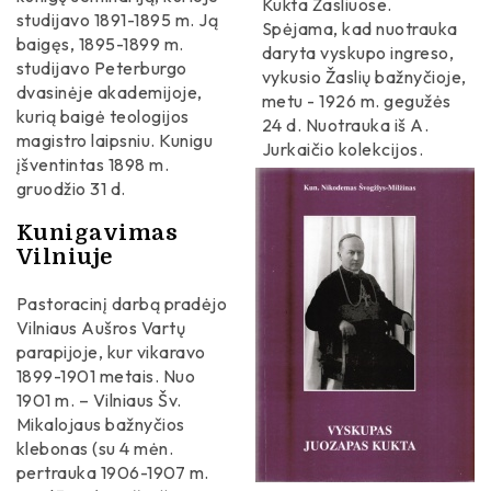
Heraldika
Kukta Žasliuose.
studijavo 1891-1895 m. Ją
Spėjama, kad nuotrauka
baigęs, 1895-1899 m.
Verslininkai
Įstaigos / Įmonės
daryta vyskupo ingreso,
Kalendorinės šventės
studijavo Peterburgo
vykusio Žaslių bažnyčioje,
Liaudies menininkai
dvasinėje akademijoje,
Spauda
metu - 1926 m. gegužės
Kaišiadorių etnografinis žodynėlis
Alkakalniai
kurią baigė teologijos
24 d. Nuotrauka iš A.
Žurnalistai
Įvykiai
magistro laipsniu. Kunigu
Jurkaičio kolekcijos.
Mitologiniai akmenys
Upės ir upeliai
įšventintas 1898 m.
Sportininkai
gruodžio 31 d.
Dvarai / Dvarvietės
Ežerai
Tautosakininkai
Kunigavimas
Mitologinės vietos
Gyvūnija
Vilniuje
Kolekcininkai
Bažnyčios
Gamtos paminklai
Pastoracinį darbą pradėjo
Muziejininkai
Vilniaus Aušros Vartų
Technikos paminklai
Tvenkiniai
parapijoje, kur vikaravo
Muzikai
Taikomosios dailės paminklai
1899-1901 metais. Nuo
Saugomos teritorijos
1901 m. – Vilniaus Šv.
Skulptoriai
Laidojimo vietos
Mikalojaus bažnyčios
Regioniniai parkai
Teisininkai
klebonas (su 4 mėn.
Smulkioji architektūra
pertrauka 1906-1907 m.
Tremtiniai / Politiniai kaliniai