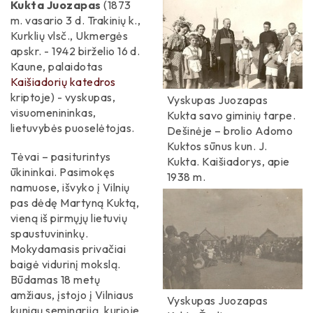
Literatai
Kukta Juozapas
(1873
m. vasario 3 d. Trakinių k.,
Žiežmarių apylinkės seniūnija
Miškininkai
Kurklių vlsč., Ukmergės
apskr. - 1942 birželio 16 d.
Paparčių seniūnija
Knygnešiai
Kaune, palaidotas
Kaišiadorių katedros
Žiežmarių seniūnija
Politikai
kriptoje) - vyskupas,
Vyskupas Juozapas
Nemaitonių seniūnija
visuomenininkas,
Kukta savo giminių tarpe.
Karininkai / Kariai
lietuvybės puoselėtojas.
Dešinėje – brolio Adomo
Dvarininkai / Didikai
Kuktos sūnus kun. J.
Tėvai – pasiturintys
Kukta. Kaišiadorys, apie
ūkininkai. Pasimokęs
Architektai
1938 m.
namuose, išvyko į Vilnių
Mokslininkai
pas dėdę Martyną Kuktą,
vieną iš pirmųjų lietuvių
Gydytojai
spaustuvininkų.
Mokydamasis privačiai
Daraktoriai
baigė vidurinį mokslą.
Būdamas 18 metų
Inžinieriai
amžiaus, įstojo į Vilniaus
Vyskupas Juozapas
kunigų seminariją, kurioje
Šventikai