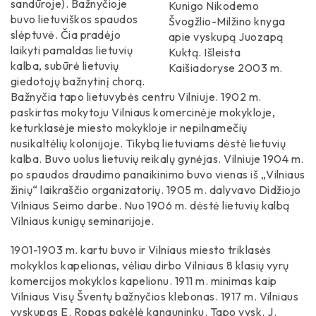
sandūroje). Bažnyčioje
Kunigo Nikodemo
Piliakalniai
buvo lietuviškos spaudos
Švogžlio-Milžino knyga
Aktoriai
slėptuvė. Čia pradėjo
apie vyskupą Juozapą
Senovės gyvenvietės
laikyti pamaldas lietuvių
Kuktą. Išleista
kalba, subūrė lietuvių
Kaišiadoryse 2003 m.
Kultūriniai draustiniai
giedotojų bažnytinį chorą.
Bažnyčia tapo lietuvybės centru Vilniuje. 1902 m.
paskirtas mokytoju Vilniaus komercinėje mokykloje,
keturklasėje miesto mokykloje ir nepilnamečių
nusikaltėlių kolonijoje. Tikybą lietuviams dėstė lietuvių
kalba. Buvo uolus lietuvių reikalų gynėjas. Vilniuje 1904 m.
po spaudos draudimo panaikinimo buvo vienas iš „Vilniaus
žinių“ laikraščio organizatorių. 1905 m. dalyvavo Didžiojo
Vilniaus Seimo darbe. Nuo 1906 m. dėstė lietuvių kalbą
Vilniaus kunigų seminarijoje.
1901-1903 m. kartu buvo ir Vilniaus miesto triklasės
mokyklos kapelionas, vėliau dirbo Vilniaus 8 klasių vyrų
komercijos mokyklos kapelionu. 1911 m. minimas kaip
Vilniaus Visų Šventų bažnyčios klebonas. 1917 m. Vilniaus
vyskupas E. Ropas pakėlė kanauninku. Tapo vysk. J.