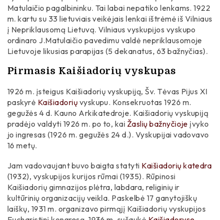
Matulaičio pagalbininku. Tai labai nepatiko lenkams. 1922
m. kartu su 33 lietuviais veikėjais lenkai ištrėmė iš Vilniaus
į Nepriklausomą Lietuvą. Vilniaus vyskupijos vyskupo
ordinaro J.Matulaičio pavedimu valdė nepriklausomoje
Lietuvoje likusias parapijas (5 dekanatus, 63 bažnyčias).
Pirmasis Kaišiadorių vyskupas
1926 m. įsteigus Kaišiadorių vyskupiją, Šv. Tėvas Pijus XI
paskyrė
Kaišiadorių
vyskupu. Konsekruotas 1926 m.
gegužės 4 d. Kauno Arkikatedroje. Kaišiadorių vyskupiją
pradėjo valdyti 1926 m. po to, kai
Žaslių bažnyčioje
įvyko
jo ingresas (1926 m. gegužės 24 d.). Vyskupijai vadovavo
16 metų.
Jam vadovaujant buvo baigta statyti
Kaišiadorių katedra
(1932), vyskupijos kurijos rūmai (1935). Rūpinosi
Kaišiadorių gimnazijos plėtra, labdara, religinių ir
kultūrinių organizacijų veikla. Paskelbė 17 ganytojiškų
laiškų, 1931 m. organizavo pirmąjį Kaišiadorių vyskupijos
Eucharistinį kongresą, 1936 m. sušaukė
Kaišiadoryse